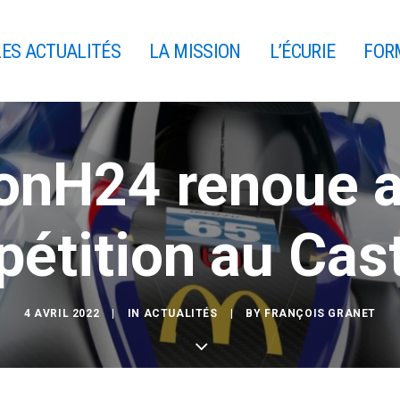
LES ACTUALITÉS
LA MISSION
L’ÉCURIE
FOR
onH24 renoue a
étition au Cast
4 AVRIL 2022
|
IN
ACTUALITÉS
|
BY
FRANÇOIS GRANET