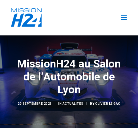
ACCUEIL
LES ACTUALITÉS
MissionH24 au Salon
LA MISSION
de l’Automobile de
L’ÉCURIE
Lyon
FORMATIONS H2
RECHERCHER
20 SEPTEMBRE 2023
|
IN
ACTUALITÉS
|
BY
OLIVIER LE GAC
FR