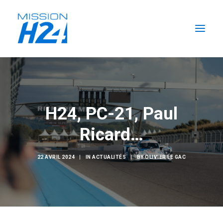
ACCUEIL
LES ACTUALITÉS
H24, PC-21, Paul
LA MISSION
Ricard…
L’ÉCURIE
FORMATIONS H2
22 AVRIL 2024
|
IN
ACTUALITÉS
|
BY
OLIVIER LE GAC
RECHERCHER
FR