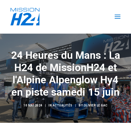
ACCUEIL
24 Heures du Mans : La
LES ACTUALITÉS
H24 de MissionH24 et
LA MISSION
L’ÉCURIE
l'Alpine Alpenglow Hy4
FORMATIONS H2
en piste samedi 15 juin
RECHERCHER
FR
10 MAI 2024
|
IN
ACTUALITÉS
|
BY
OLIVIER LE GAC