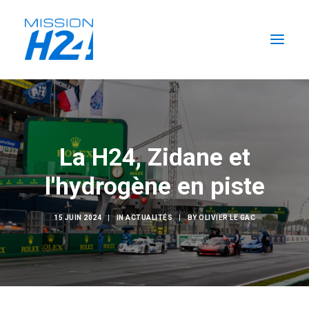
ACCUEIL
LES ACTUALITÉS
La H24, Zidane et
LA MISSION
l'hydrogène en piste
L’ÉCURIE
FORMATIONS H2
15 JUIN 2024
|
IN
ACTUALITÉS
|
BY
OLIVIER LE GAC
RECHERCHER
FR