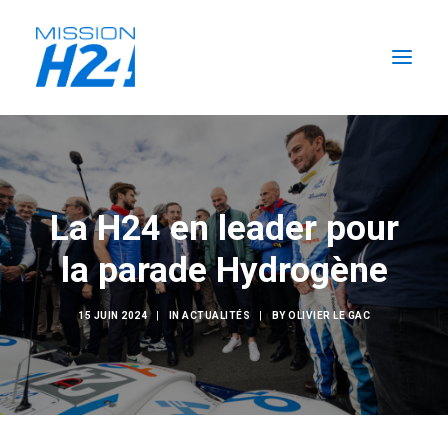
ACCUEIL
LES ACTUALITÉS
La H24 en leader pour
LA MISSION
la parade Hydrogène
L’ÉCURIE
FORMATIONS H2
15 JUIN 2024
|
IN
ACTUALITÉS
|
BY
OLIVIER LE GAC
RECHERCHER
FR