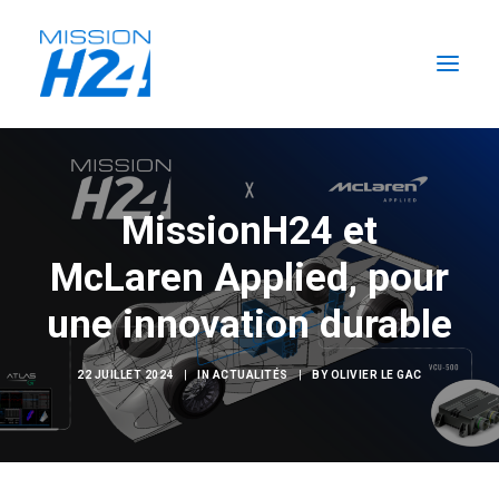
ACCUEIL
LES ACTUALITÉS
MissionH24 et
LA MISSION
McLaren Applied, pour
L’ÉCURIE
une innovation durable
FORMATIONS H2
RECHERCHER
22 JUILLET 2024
|
IN
ACTUALITÉS
|
BY
OLIVIER LE GAC
FR