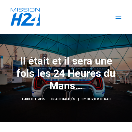
ACCUEIL
LES ACTUALITÉS
Il était et il sera une
LA MISSION
fois les 24 Heures du
L’ÉCURIE
Mans…
FORMATIONS H2
RECHERCHER
1 JUILLET 2025
|
IN
ACTUALITÉS
|
BY
OLIVIER LE GAC
FR