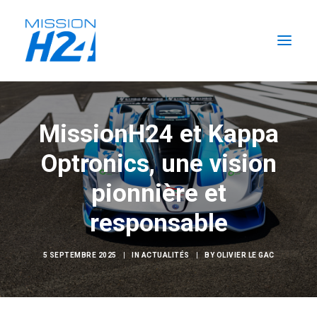
ACCUEIL
MissionH24 et Kappa
LES ACTUALITÉS
Optronics, une vision
LA MISSION
L’ÉCURIE
pionnière et
FORMATIONS H2
responsable
RECHERCHER
FR
5 SEPTEMBRE 2025
|
IN
ACTUALITÉS
|
BY
OLIVIER LE GAC