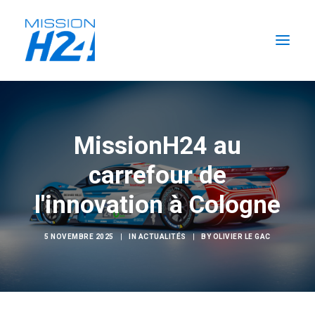
ACCUEIL
LES ACTUALITÉS
MissionH24 au
LA MISSION
carrefour de
L’ÉCURIE
l'innovation à Cologne
FORMATIONS H2
RECHERCHER
5 NOVEMBRE 2025
|
IN
ACTUALITÉS
|
BY
OLIVIER LE GAC
FR