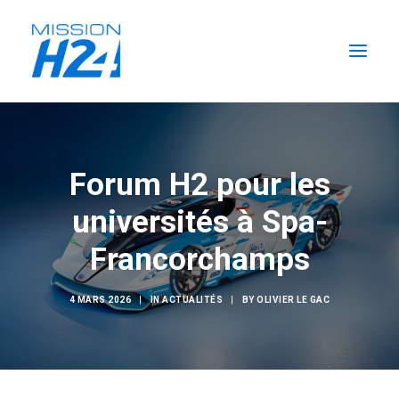
ACCUEIL
LES ACTUALITÉS
Forum H2 pour les
LA MISSION
universités à Spa-
L’ÉCURIE
Francorchamps
FORMATIONS H2
RECHERCHER
4 MARS 2026
|
IN
ACTUALITÉS
|
BY
OLIVIER LE GAC
FR